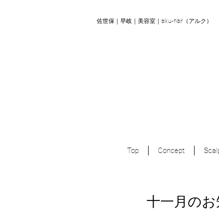
​佐世保｜早岐｜美容室｜alku-hair（アルク）
Top
Concept
Scal
十一月のお