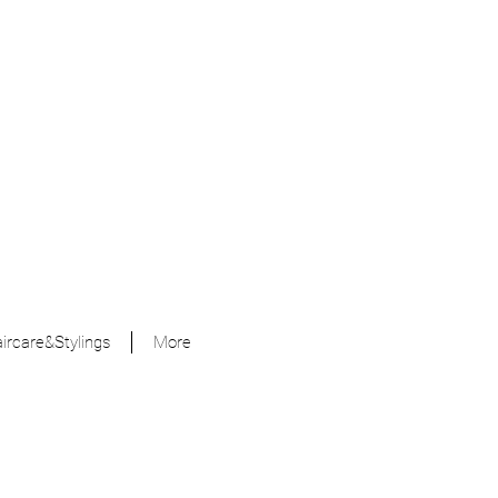
ircare&Stylings
More