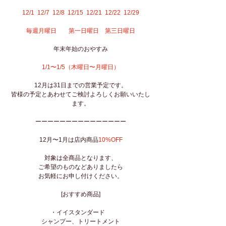
12/1  12/7  12/8  12/15  12/21  12/22  12/29
毎週月曜日　　第一日曜日　第三日曜日
年末年始のおやすみ
1/1〜1/5（木曜日〜月曜日）
12月は31日までの営業予定です。
皆様の予定とあわせてご検討よろしくお願いいたし
ます。
ーーーーーーーーーーーーーーー
12月〜1月は店内商品
10%OFF
対象は全商品となります、
ご希望のものなどありましたら
お気軽にお申し付けください。
[おすすめ商品]
・イイスタンダード　
シャンプー、トリートメント