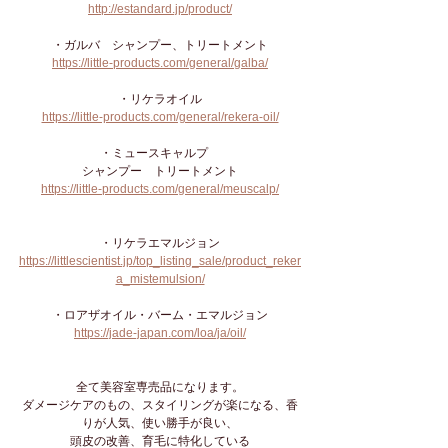
http://estandard.jp/product/
・ガルバ　シャンプー、トリートメント
https://little-products.com/general/galba/
・リケラオイル
https://little-products.com/general/rekera-oil/
・ミュースキャルプ　
シャンプー　トリートメント
https://little-products.com/general/meuscalp/
・リケラエマルジョン
https://littlescientist.jp/top_listing_sale/product_reker
a_mistemulsion/
・ロアザオイル・バーム・エマルジョン
https://jade-japan.com/loa/ja/oil/
全て美容室専売品になります。
ダメージケアのもの、スタイリングが楽になる、香
りが人気、使い勝手が良い、
頭皮の改善、育毛に特化している