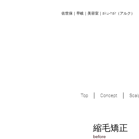
​佐世保｜早岐｜美容室｜alku-hair（アルク）
Top
Concept
Scal
縮毛矯正
before