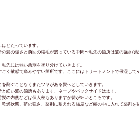
上ほどたっています。
所の髪の強さと前回の縮毛が残っている中間〜毛先の箇所は髪の強さ(薬
、毛先には弱い薬剤を塗り分けていきます。
すごく敏感で痛みやすい箇所です、ここにはトリートメントで保湿して
力を削ぐことなくまたツヤがある髪へとしていきます。
所と細い髪の箇所もあります、ネープやバックサイドは太く、
前髪の内側などは個人差もありますが髪が細いところです。
、乾燥状態、癖の強さ、薬剤に耐えれる強度など頭の中に入れて薬剤を