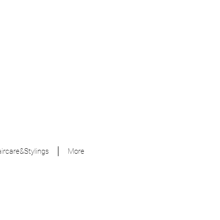
ircare&Stylings
More