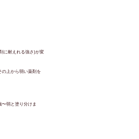
剤に耐えれる強さ)が変
その上から弱い薬剤を
強〜弱と塗り分けま