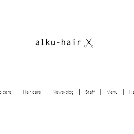
p care
Hair care
News/blog
Staff
Menu
Ha