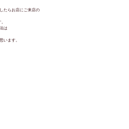
したらお店にご来店の
す。
法は
思います。