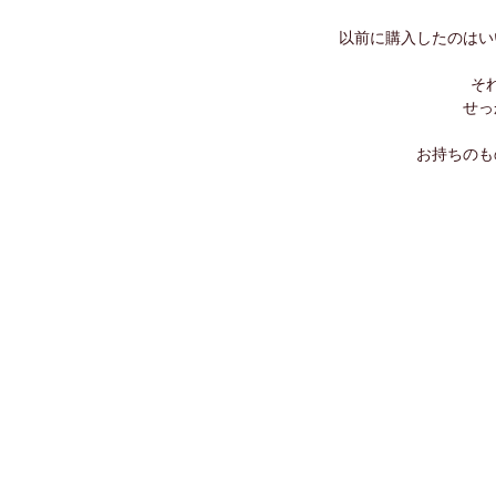
以前に購入したのはい
そ
せっ
お持ちのも